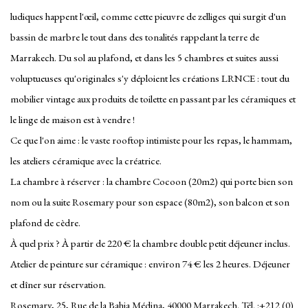
ludiques happent l'œil, comme cette pieuvre de zelliges qui surgit d'un
bassin de marbre le tout dans des tonalités rappelant la terre de
Marrakech. Du sol au plafond, et dans les 5 chambres et suites aussi
voluptueuses qu'originales s'y déploient les créations LRNCE : tout du
mobilier vintage aux produits de toilette en passant par les céramiques et
le linge de maison est à vendre !
Ce que l'on aime :
le vaste rooftop intimiste pour les repas, le hammam,
les ateliers céramique avec la créatrice.
La chambre à réserver :
la chambre Cocoon (20m2) qui porte bien son
nom ou la suite Rosemary pour son espace (80m2), son balcon et son
plafond de cèdre.
À quel prix ?
À partir de 220 € la chambre double petit déjeuner inclus.
Atelier de peinture sur céramique : environ 74 € les 2 heures. Déjeuner
et dîner sur réservation.
Rosemary
, 25, Rue de la Bahia Médina, 40000 Marrakech. Tél. :+212 (0)