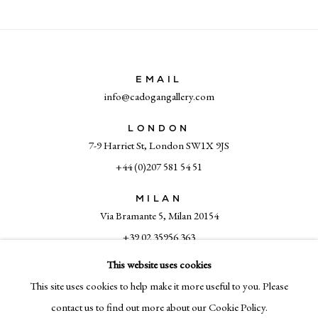
EMAIL
info@cadogangallery.com
LONDON
7-9 Harriet St, London SW1X 9JS
+44 (0)207 581 54 51
MILAN
Via Bramante 5, Milan 20154
+39 02 35956 363
This website uses cookies
This site uses cookies to help make it more useful to you. Please
© CADOGAN GALLERY 2026
contact us to find out more about our Cookie Policy.