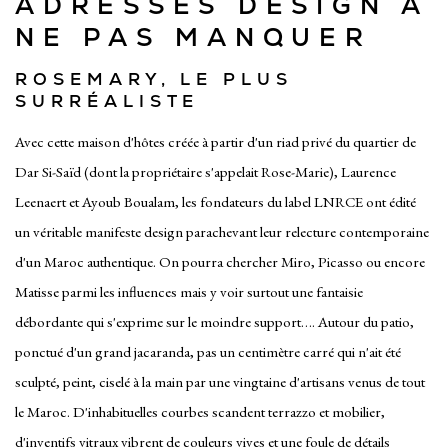
ADRESSES DESIGN À
NE PAS MANQUER
ROSEMARY, LE PLUS
SURRÉALISTE
Avec cette maison d'hôtes créée à partir d'un riad privé du quartier de
Dar Si-Saïd (dont la propriétaire s'appelait Rose-Marie), Laurence
Leenaert et Ayoub Boualam, les fondateurs du label LNRCE ont édité
un véritable manifeste design parachevant leur relecture contemporaine
d'un Maroc authentique. On pourra chercher Miro, Picasso ou encore
Matisse parmi les influences mais y voir surtout une fantaisie
débordante qui s'exprime sur le moindre support…. Autour du patio,
ponctué d'un grand jacaranda, pas un centimètre carré qui n'ait été
sculpté, peint, ciselé à la main par une vingtaine d'artisans venus de tout
le Maroc. D'inhabituelles courbes scandent terrazzo et mobilier,
d'inventifs vitraux vibrent de couleurs vives et une foule de détails