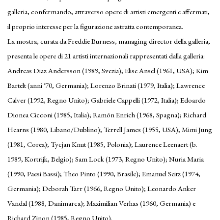
galleria, confermando, attraverso opere di artisti emergenti e affermati,
il proprio interesse per la figurazione astratta contemporanea.
La mostra, curata da Freddie Burness, managing director della galleria,
presenta le opere di 21 artisti internazionali rappresentati dalla galleria:
Andreas Diaz Andersson (1989, Svezia); Elise Ansel (1961, USA); Kim
Bartelt (anni '70, Germania); Lorenzo Brinati (1979, Italia); Lawrence
Calver (1992, Regno Unito); Gabriele Cappelli (1972, Italia); Edoardo
Dionea Cicconi (1985, Italia); Ramón Enrich (1968, Spagna); Richard
Hearns (1980, Libano/Dublino); Terrell James (1955, USA); Mimi Jung
(1981, Corea); Tycjan Knut (1985, Polonia); Laurence Leenaert (b.
1989, Kortrijk, Belgio); Sam Lock (1973, Regno Unito); Nuria Maria
(1990, Paesi Bassi); Theo Pinto (1990, Brasile); Emanuel Seitz (1974,
Germania); Deborah Tarr (1966, Regno Unito); Leonardo Anker
Vandal (1988, Danimarca); Maximilian Verhas (1960, Germania) e
Richard Zinon (1985, Regno Unito).