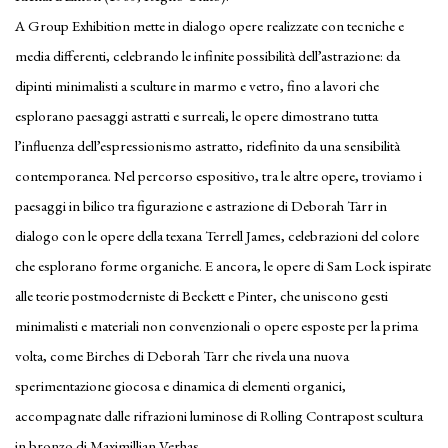
A Group Exhibition mette in dialogo opere realizzate con tecniche e
media differenti, celebrando le infinite possibilità dell’astrazione: da
dipinti minimalisti a sculture in marmo e vetro, fino a lavori che
esplorano paesaggi astratti e surreali, le opere dimostrano tutta
l’influenza dell’espressionismo astratto, ridefinito da una sensibilità
contemporanea. Nel percorso espositivo, tra le altre opere, troviamo i
paesaggi in bilico tra figurazione e astrazione di Deborah Tarr in
dialogo con le opere della texana Terrell James, celebrazioni del colore
che esplorano forme organiche. E ancora, le opere di Sam Lock ispirate
alle teorie postmoderniste di Beckett e Pinter, che uniscono gesti
minimalisti e materiali non convenzionali o opere esposte per la prima
volta, come Birches di Deborah Tarr che rivela una nuova
sperimentazione giocosa e dinamica di elementi organici,
accompagnate dalle rifrazioni luminose di Rolling Contrapost scultura
in bronzo di Maximillian Verhas.